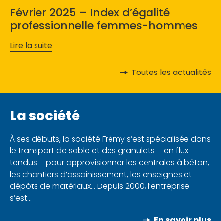
Février 2025 – Index d’égalité
professionnelle femmes-hommes
Lire la suite
Toutes les actualités
Toutes les actualités
La société
À ses débuts, la société Frémy s’est spécialisée dans
le transport de sable et des granulats – en flux
tendus – pour approvisionner les centrales à béton,
les chantiers d’assainissement, les enseignes et
dépôts de matériaux… Depuis 2000, l’entreprise
s’est…
En savoir plus