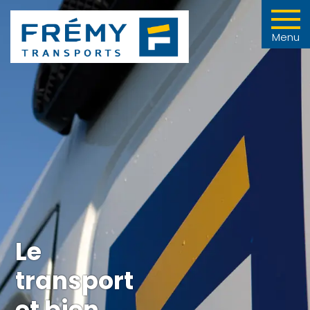
Menu
Le
transport
et bien